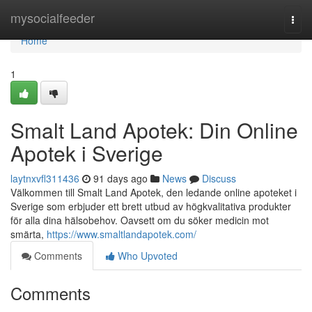
Home
mysocialfeeder
Togg
navi
Home
1
Smalt Land Apotek: Din Online
Apotek i Sverige
laytnxvfl311436
91 days ago
News
Discuss
Välkommen till Smalt Land Apotek, den ledande online apoteket i
Sverige som erbjuder ett brett utbud av högkvalitativa produkter
för alla dina hälsobehov. Oavsett om du söker medicin mot
smärta,
https://www.smaltlandapotek.com/
Comments
Who Upvoted
Comments