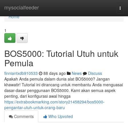
Home
mysocialfeeder
Togg
navi
Home
1
BOS5000: Tutorial Utuh untuk
Pemula
finniantxdb910533
88 days ago
News
Discuss
Apakah Anda pemula dalam dunia alat BOS5000? Jangan
khawatir! Tutorial ini dirancang untuk membantu Anda menguasai
dasar-dasar penggunaan BOS5000. Kami akan semua aspek
penting, dari konfigurasi awal hingga
https://extrabookmarking.com/story21458294/bos5000-
pengantar-utuh-untuk-orang-baru
Comments
Who Upvoted