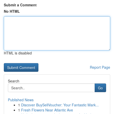
Submit a Comment
No HTML
HTML is disabled
Report Page
Search
Go
Published News
1
Discover BuySellVoucher: Your Fantastic Mark...
1
Fresh Flowers Near Atlantic Ave