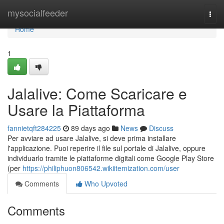
Home
mysocialfeeder
Togg
navi
Home
1
Jalalive: Come Scaricare e
Usare la Piattaforma
fannietqft284225
89 days ago
News
Discuss
Per avviare ad usare Jalalive, si deve prima installare
l'applicazione. Puoi reperire il file sul portale di Jalalive, oppure
individuarlo tramite le piattaforme digitali come Google Play Store
(per
https://philiphuon806542.wikiitemization.com/user
Comments
Who Upvoted
Comments