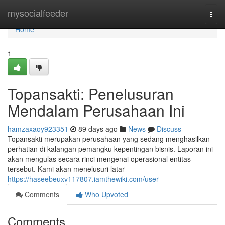
Home
mysocialfeeder
Togg
navi
Home
1
Topansakti: Penelusuran
Mendalam Perusahaan Ini
hamzaxaoy923351
89 days ago
News
Discuss
Topansakti merupakan perusahaan yang sedang menghasilkan
perhatian di kalangan pemangku kepentingan bisnis. Laporan ini
akan mengulas secara rinci mengenai operasional entitas
tersebut. Kami akan menelusuri latar
https://haseebeuxv117807.iamthewiki.com/user
Comments
Who Upvoted
Comments