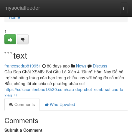
Home
mysocialfeeder
Togg
navi
Home
1
```text
francesedrp819951
86 days ago
News
Discuss
Cầu Đẹp Chốt XSMB: Soi Cầu Lô Xiên 4 "Đỉnh" Hôm Nay Để hỗ
trợ khả năng trúng của bạn trong chiều nay với bóng đá số miền
Bắc, chúng tôi xin chia sẻ phương pháp soi
https://soicaumienbac18h30.com/cau-dep-chot-xsmb-soi-cau-lo-
xien-4/
Comments
Who Upvoted
Comments
Submit a Comment