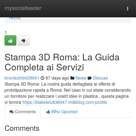
Home
mysocialfeeder
Togg
navi
Home
1
Stampa 3D Roma: La Guida
Completa ai Servizi
brontezlnb028651
87 days ago
News
Discuss
Stampa 3D Roma: La nostra guida dettagliata ai offerte di
prototipazione rapida a Roma. Nel caso in cui stiate considerando
un fornitore per realizzare i vostri idee in plastica , questa pagina
vi fornirà
https://blakelelu836047.mdkblog.com/profile
Comments
Who Upvoted
Comments