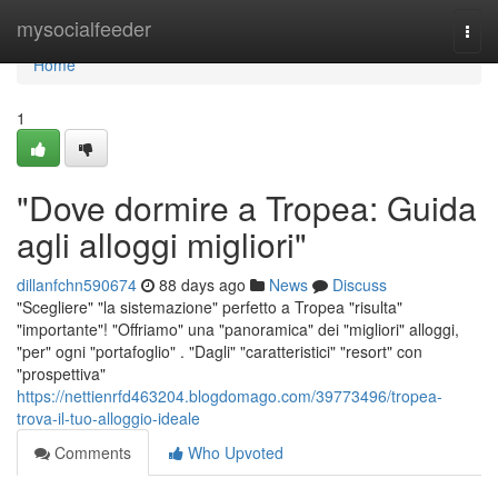
Home
mysocialfeeder
Togg
navi
Home
1
"Dove dormire a Tropea: Guida
agli alloggi migliori"
dillanfchn590674
88 days ago
News
Discuss
"Scegliere" "la sistemazione" perfetto a Tropea "risulta"
"importante"! "Offriamo" una "panoramica" dei "migliori" alloggi,
"per" ogni "portafoglio" . "Dagli" "caratteristici" "resort" con
"prospettiva"
https://nettienrfd463204.blogdomago.com/39773496/tropea-
trova-il-tuo-alloggio-ideale
Comments
Who Upvoted