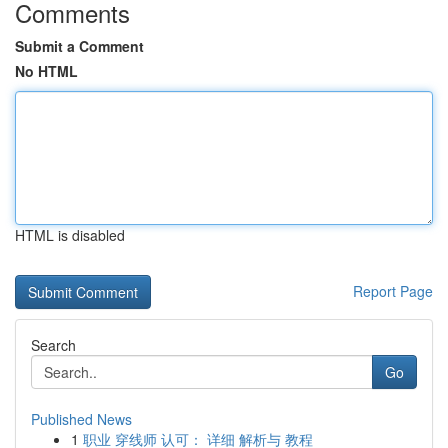
Comments
Submit a Comment
No HTML
HTML is disabled
Report Page
Search
Go
Published News
1
职业 穿线师 认可： 详细 解析与 教程