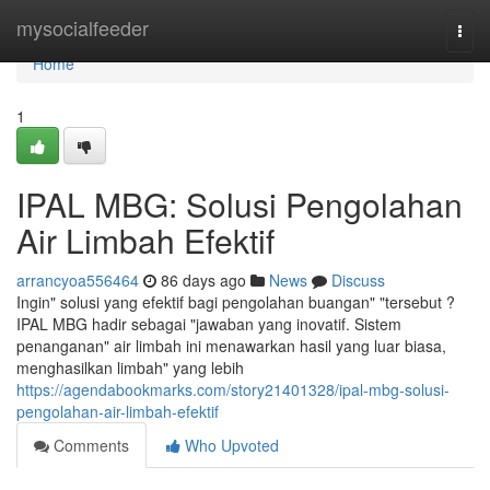
Home
mysocialfeeder
Togg
navi
Home
1
IPAL MBG: Solusi Pengolahan
Air Limbah Efektif
arrancyoa556464
86 days ago
News
Discuss
Ingin" solusi yang efektif bagi pengolahan buangan" "tersebut ?
IPAL MBG hadir sebagai "jawaban yang inovatif. Sistem
penanganan" air limbah ini menawarkan hasil yang luar biasa,
menghasilkan limbah" yang lebih
https://agendabookmarks.com/story21401328/ipal-mbg-solusi-
pengolahan-air-limbah-efektif
Comments
Who Upvoted