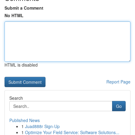
Submit a Comment
No HTML
HTML is disabled
Report Page
Search
Go
Published News
1
Juad888r Sign-Up
1
Optimize Your Field Service: Software Solutions...