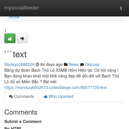
Home
mysocialfeeder
Togg
navi
Home
1
```text
liliankyoz888226
84 days ago
News
Discuss
Bảng dự đoán Bạch Thủ Lô XSMB Hôm Hiện tại: Cơ hội vàng !
Bạn đang khao khát một khả năng đẹp để đổi đời với Bạch Thủ
Lô Xổ số Miền Bắc ? Bài viết
https://marckzqk602673.collectblogs.com/85577735/text
Comments
Who Upvoted
Comments
Submit a Comment
No HTML