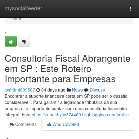
Home
mysocialfeeder
Togg
navi
Home
1
Consultoria Fiscal Abrangente
em SP : Este Roteiro
Importante para Empresas
joshtfmt839587
84 days ago
News
Discuss
Encontrar a suporte financeira certa em SP pode ser o desafio
considerável . Para garantir a legalidade tributária da sua
empresa , é importante contar com uma consultoria financeira
integral. Este
https://zubairhycc374469.bligblogging.com/profile
Comments
Who Upvoted