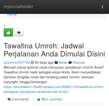
Home
mysocialfeeder
Togg
navi
Home
1
Tawafina Umroh: Jadwal
Perjalanan Anda Dimulai Disini
lucyemxn337729
83 days ago
News
Discuss
Mencari solusi optimal untuk menyusun perjalanan Umroh Anda?
Tawafina Umroh hadir sebagai solusi Anda. Kami menyediakan
bantuan lengkap mulai dari booking paket Umroh, bantuan
copyright, hingga bimbingan
https://lanceiwwm135485.qowap.com/99887103/tawafina-umroh-
persiapan-perjalanan-anda-dimulai-di-sini
Comments
Who Upvoted