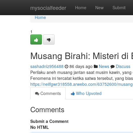
Home
mysocialfeeder
Home
New
Submit
Home
1
Musang Birahi: Misteri di 
sashadnlz956488
86 days ago
News
Discuss
Perilaku aneh musang jantan saat musim kawin, yang
Fenomena ini tercatat ketika satwa tersebut, yang bi
https://neilfgwr318558.arwebo.com/63752600/musang-bi
Comments
Who Upvoted
Comments
Submit a Comment
No HTML