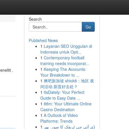
Search
Go
Published News
1
Layanan SEO Unggulan di
Indonesia untuk Opti...
1
Contemporary football
training needs incorporat...
1
Keeping The Accounts:
eliti .
Your Breakdown to ...
1
爽吧新加坡 shiok8：地区 夜
间活动 新晋好去处？
1
ItsDately: Your Perfect
Guide to Easy Date ...
1
88m: Your Ultimate Online
Casino Destination
1
A Outlook of Video
Platforms: Trends
1
ڈی آئی جی ٹریفک کا صوبہ بھر