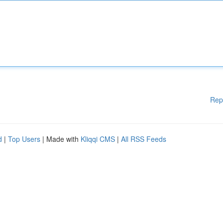
Rep
d
|
Top Users
| Made with
Kliqqi CMS
|
All RSS Feeds