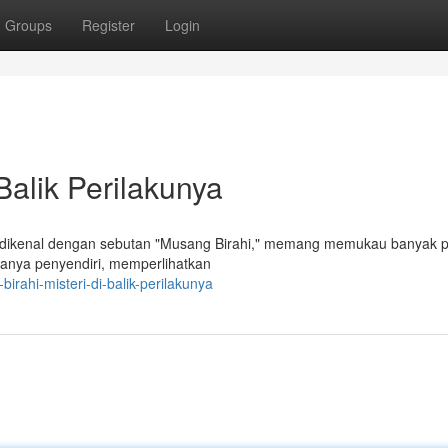
Groups
Register
Login
Balik Perilakunya
 dikenal dengan sebutan "Musang Birahi," memang memukau banyak pen
asanya penyendiri, memperlihatkan
rahi-misteri-di-balik-perilakunya