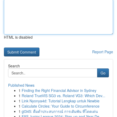
HTML is disabled
Report Page
Search
Go
Published News
1
Finding the Right Financial Advisor in Sydney
1
Roland TrueVIS SG3 vs. Roland VG3: Which Dev...
1
Link Nyonya4d: Tutorial Lengkap untuk Newbie
1
Calculate Circles: Your Guide to Circumference
1
gt345: ดื่มด่ำประสบการณ์ การเดิมพัน ที่โดดเด่น
1
FAS Junior League 2024: Sign-up and Year De...