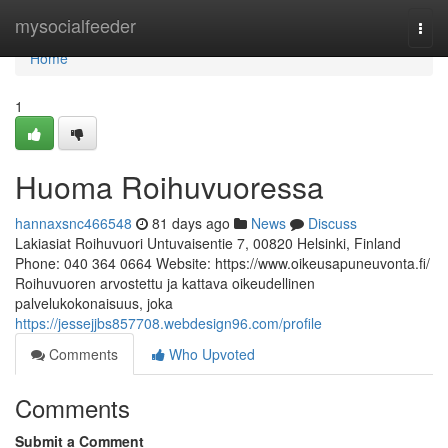
Home
mysocialfeeder
Togg
navi
Home
1
Huoma Roihuvuoressa
hannaxsnc466548
81 days ago
News
Discuss
Lakiasiat Roihuvuori Untuvaisentie 7, 00820 Helsinki, Finland
Phone: 040 364 0664 Website: https://www.oikeusapuneuvonta.fi/
Roihuvuoren arvostettu ja kattava oikeudellinen
palvelukokonaisuus, joka
https://jessejjbs857708.webdesign96.com/profile
Comments
Who Upvoted
Comments
Submit a Comment