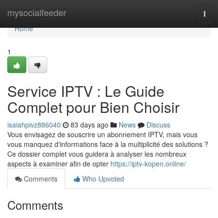
Home
mysocialfeeder
Togg
navi
Home
1
Service IPTV : Le Guide
Complet pour Bien Choisir
isaiahpivz886040
83 days ago
News
Discuss
Vous envisagez de souscrire un abonnement IPTV, mais vous
vous manquez d'informations face à la multiplicité des solutions ?
Ce dossier complet vous guidera à analyser les nombreux
aspects à examiner afin de opter
https://iptv-kopen.online/
Comments
Who Upvoted
Comments