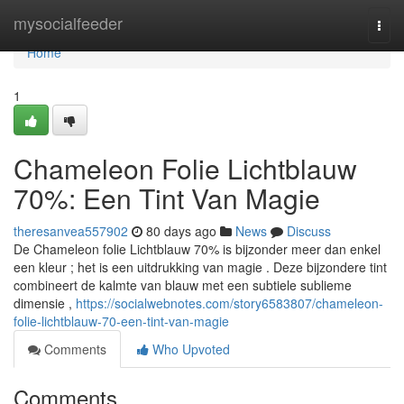
Home
mysocialfeeder
Togg
navi
Home
1
Chameleon Folie Lichtblauw
70%: Een Tint Van Magie
theresanvea557902
80 days ago
News
Discuss
De Chameleon folie Lichtblauw 70% is bijzonder meer dan enkel
een kleur ; het is een uitdrukking van magie . Deze bijzondere tint
combineert de kalmte van blauw met een subtiele sublieme
dimensie ,
https://socialwebnotes.com/story6583807/chameleon-
folie-lichtblauw-70-een-tint-van-magie
Comments
Who Upvoted
Comments