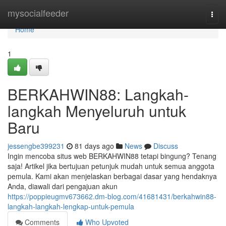
Home
mysocialfeeder
Togg
navi
Home
1
BERKAHWIN88: Langkah-
langkah Menyeluruh untuk
Baru
jessengbe399231
81 days ago
News
Discuss
Ingin mencoba situs web BERKAHWIN88 tetapi bingung? Tenang
saja! Artikel jika bertujuan petunjuk mudah untuk semua anggota
pemula. Kami akan menjelaskan berbagai dasar yang hendaknya
Anda, diawali dari pengajuan akun
https://poppieugmv673662.dm-blog.com/41681431/berkahwin88-
langkah-langkah-lengkap-untuk-pemula
Comments
Who Upvoted