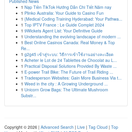
Published News
1
Nạp Tiền TikTok Hướng Dẫn Chi Tiết Năm nay
1
Plinko Australia: Your Guide to Casino Fun
1
{Medical Coding Training Hyderabad: Your Pathwa...
1
Top IPTV France : Le Guide Complet 2024
1
9Wickets Agent List: Your Definitive Guide
1
Understanding the evolving landscape of modern ...
1
Best Online Casinos Canada: Real Money & Top
Re...
1
g2g45 เข้าสู่ระบบ: วิธีการเข้าใช้งานอย่างละเอียด
1
Acheter le Lot de 24 Tablettes de Chocolat au L...
1
Practical Disposal Solutions Provided By Waste ...
1
E-power Trail Bike: The Future of Trail Riding ...
1
Tradesperson Websites: Gain More Business Via t...
1
Weed in the city : A Growing Underground ...
1
Unicorn Grow Bags: The Ultimate Mushroom
Substr...
Copyright © 2026 |
Advanced Search
|
Live
|
Tag Cloud
|
Top