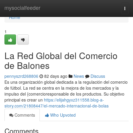
Home
mysocialfeeder
Togg
navi
Home
1
La Red Global del Comercio
de Balones
pennyszrd268806
82 days ago
News
Discuss
Es una organización global dedicada a la regulación del comercio
de fútbol. La red se centra en la mejora de los mercados y la
impulso del {comercioresponsable de los productos. Su objetivo
principal es crear un
https://elijahgyxz311558.blog-a-
story.com/21808447/el-mercado-internacional-de-bolas
Comments
Who Upvoted
Comments