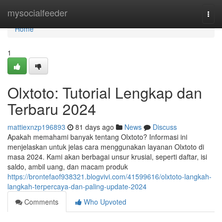
Home
mysocialfeeder
Togg
navi
Home
1
Olxtoto: Tutorial Lengkap dan
Terbaru 2024
mattiexnzp196893
81 days ago
News
Discuss
Apakah memahami banyak tentang Olxtoto? Informasi ini
menjelaskan untuk jelas cara menggunakan layanan Olxtoto di
masa 2024. Kami akan berbagai unsur krusial, seperti daftar, isi
saldo, ambil uang, dan macam produk
https://brontefaof938321.blogvivi.com/41599616/olxtoto-langkah-
langkah-terpercaya-dan-paling-update-2024
Comments
Who Upvoted