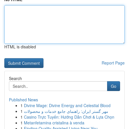
HTML is disabled
Report Page
Search
Go
Published News
1
Divine Mage: Divine Energy and Celestial Blood
1
مهر گستر ایران: راهنمای جامع خدمات و محصولات
1
Casino Trực Tuyến: Hướng Dẫn Chơi & Lựa Chọn
1
Metanfetamina cristalina à venda
1
Finding Quality Assisted Living Near You