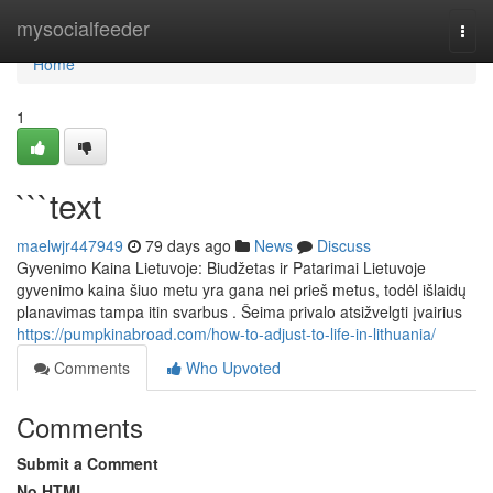
Home
mysocialfeeder
Togg
navi
Home
1
```text
maelwjr447949
79 days ago
News
Discuss
Gyvenimo Kaina Lietuvoje: Biudžetas ir Patarimai Lietuvoje
gyvenimo kaina šiuo metu yra gana nei prieš metus, todėl išlaidų
planavimas tampa itin svarbus . Šeima privalo atsižvelgti įvairius
https://pumpkinabroad.com/how-to-adjust-to-life-in-lithuania/
Comments
Who Upvoted
Comments
Submit a Comment
No HTML