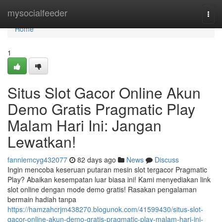
Home
mysocialfeeder
Togg
navi
Home
1
Situs Slot Gacor Online Akun
Demo Gratis Pragmatic Play
Malam Hari Ini: Jangan
Lewatkan!
fanniemcyg432077
82 days ago
News
Discuss
Ingin mencoba keseruan putaran mesin slot tergacor Pragmatic
Play? Abaikan kesempatan luar biasa ini! Kami menyediakan link
slot online dengan mode demo gratis! Rasakan pengalaman
bermain hadiah tanpa
https://hamzahcrjm438270.blogunok.com/41599430/situs-slot-
gacor-online-akun-demo-gratis-pragmatic-play-malam-hari-ini-