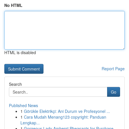
No HTML
HTML is disabled
Report Page
Search
Go
Published News
1
Görükle Elektrikçi: Ani Durum ve Profesyonel ...
1
Cara Mudah Menang123 copyright: Panduan
Lengkap...
1
Gorgeous Lady Amherst Pheasants for Purchase...