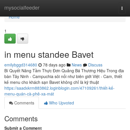
Home
mysocialfeeder
Togg
navi
Home
1
in menu standee Bavet
emilybggd314680
78 days ago
News
Discuss
Bí Quyết Nâng Tầm Thực Đơn Quảng Bá Thương Hiệu Trong địa
bàn Tây Ninh - Campuchia sôi nổi như biên giới Việt - Cam, thiết
kế menu cho khách sạn Bavet không chỉ là kỹ thuật
https://saadxkrm883862.loginblogin.com/47109261/thiết-kế-
menu-quán-cà-phê-xa-mát
Comments
Who Upvoted
Comments
Submit a Comment