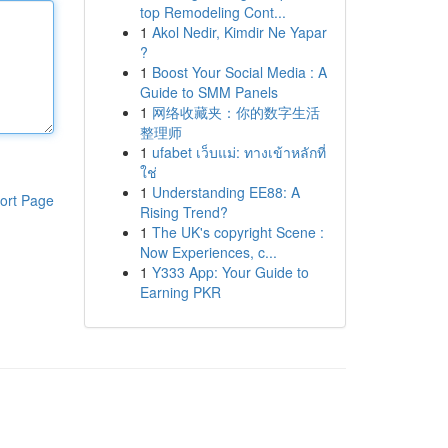
top Remodeling Cont...
1
Akol Nedir, Kimdir Ne Yapar
?
1
Boost Your Social Media : A
Guide to SMM Panels
1
网络收藏夹：你的数字生活
整理师
1
ufabet เว็บแม่: ทางเข้าหลักที่
ใช่
1
Understanding EE88: A
ort Page
Rising Trend?
1
The UK's copyright Scene :
Now Experiences, c...
1
Y333 App: Your Guide to
Earning PKR