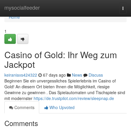
Home
mysocialfeeder
Togg
navi
Home
1
Casino of Gold: Ihr Weg zum
Jackpot
keiraniaxs424322
67 days ago
News
Discuss
Beginnen Sie ein unvergessliches Spielerlebnis im Casino of
Gold! An diesem Ort bieten Ihnen die Möglichkeit, riesige
Gewinne zu gewinnen . Das Spielautomaten und Tischspiele sind
mit modernster
https://de.trustpilot.com/review/sleepnap.de
Comments
Who Upvoted
Comments