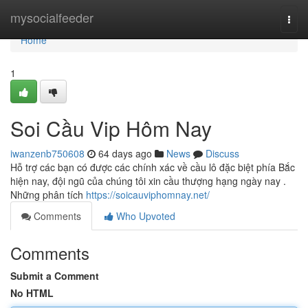
Home
mysocialfeeder
Togg
navi
Home
1
Soi Cầu Vip Hôm Nay
iwanzenb750608
64 days ago
News
Discuss
Hỗ trợ các bạn có được các chính xác về cầu lô đặc biệt phía Bắc
hiện nay, đội ngũ của chúng tôi xin cầu thượng hạng ngày nay .
Những phân tích
https://soicauviphomnay.net/
Comments
Who Upvoted
Comments
Submit a Comment
No HTML