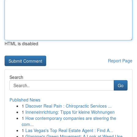
HTML is disabled
Report Page
Search
Go
Published News
1
Discover Real Pain : Chiropractic Services ...
1
Inneneinrichtung: Tipps für kleine Wohnungen
1
How contemporary companies are steering the
com...
1
Las Vegas's Top Real Estate Agent : Find A...
1
Glasgow's Green Movement: A Look at Weed Use