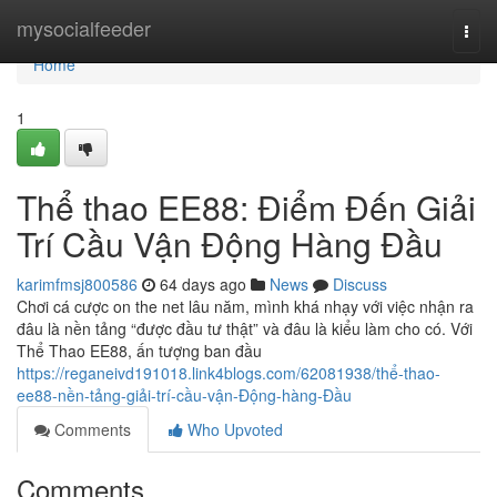
Home
mysocialfeeder
Togg
navi
Home
1
Thể thao EE88: Điểm Đến Giải
Trí Cầu Vận Động Hàng Đầu
karimfmsj800586
64 days ago
News
Discuss
Chơi cá cược on the net lâu năm, mình khá nhạy với việc nhận ra
đâu là nền tảng “được đầu tư thật” và đâu là kiểu làm cho có. Với
Thể Thao EE88, ấn tượng ban đầu
https://reganeivd191018.link4blogs.com/62081938/thể-thao-
ee88-nền-tảng-giải-trí-cầu-vận-Động-hàng-Đầu
Comments
Who Upvoted
Comments