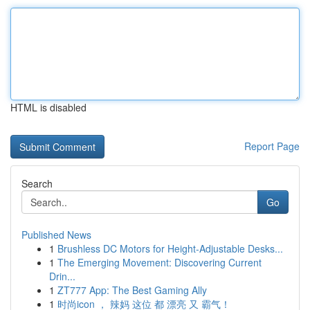
HTML is disabled
Report Page
Search
Go
Published News
1
Brushless DC Motors for Height-Adjustable Desks...
1
The Emerging Movement: Discovering Current
Drin...
1
ZT777 App: The Best Gaming Ally
1
时尚icon ， 辣妈 这位 都 漂亮 又 霸气！