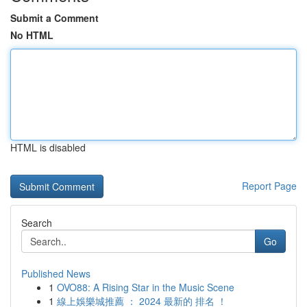
Submit a Comment
No HTML
HTML is disabled
Report Page
Search
Go
Published News
1
OVO88: A Rising Star in the Music Scene
1
線上娛樂城推薦 ： 2024 最新的 排名 ！