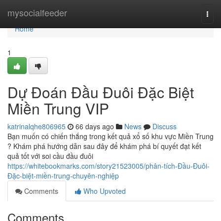
Home
mysocialfeeder
Togg
navi
Home
1
Dự Đoán Đầu Đuôi Đặc Biệt
Miền Trung VIP
katrinalqhe806965
66 days ago
News
Discuss
Bạn muốn có chiến thắng trong kết quả xổ số khu vực Miền Trung
? Khám phá hướng dẫn sau đây để khám phá bí quyết đạt kết
quả tốt với soi cầu đầu đuôi
https://whitebookmarks.com/story21523005/phân-tích-Đầu-Đuôi-
Đặc-biệt-miền-trung-chuyên-nghiệp
Comments
Who Upvoted
Comments