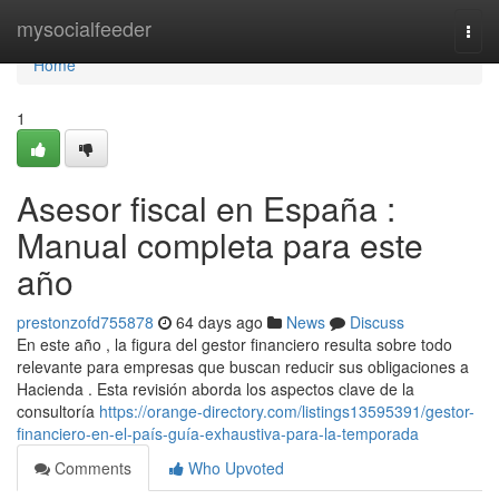
Home
mysocialfeeder
Togg
navi
Home
1
Asesor fiscal en España :
Manual completa para este
año
prestonzofd755878
64 days ago
News
Discuss
En este año , la figura del gestor financiero resulta sobre todo
relevante para empresas que buscan reducir sus obligaciones a
Hacienda . Esta revisión aborda los aspectos clave de la
consultoría
https://orange-directory.com/listings13595391/gestor-
financiero-en-el-país-guía-exhaustiva-para-la-temporada
Comments
Who Upvoted