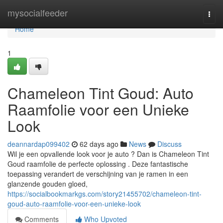
Home
mysocialfeeder
Togg
navi
Home
1
Chameleon Tint Goud: Auto
Raamfolie voor een Unieke
Look
deannardap099402
62 days ago
News
Discuss
Wil je een opvallende look voor je auto ? Dan is Chameleon Tint
Goud raamfolie de perfecte oplossing . Deze fantastische
toepassing verandert de verschijning van je ramen in een
glanzende gouden gloed,
https://socialbookmarkgs.com/story21455702/chameleon-tint-
goud-auto-raamfolie-voor-een-unieke-look
Comments
Who Upvoted