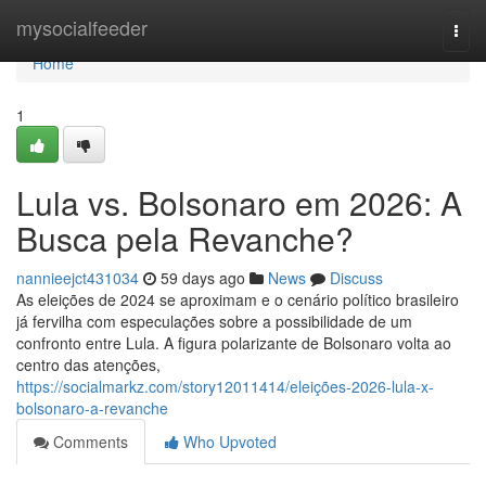
Home
mysocialfeeder
Togg
navi
Home
1
Lula vs. Bolsonaro em 2026: A
Busca pela Revanche?
nannieejct431034
59 days ago
News
Discuss
As eleições de 2024 se aproximam e o cenário político brasileiro
já fervilha com especulações sobre a possibilidade de um
confronto entre Lula. A figura polarizante de Bolsonaro volta ao
centro das atenções,
https://socialmarkz.com/story12011414/eleições-2026-lula-x-
bolsonaro-a-revanche
Comments
Who Upvoted