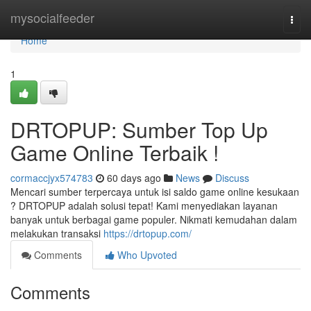
Home
mysocialfeeder
Togg
navi
Home
1
DRTOPUP: Sumber Top Up
Game Online Terbaik !
cormaccjyx574783
60 days ago
News
Discuss
Mencari sumber terpercaya untuk isi saldo game online kesukaan
? DRTOPUP adalah solusi tepat! Kami menyediakan layanan
banyak untuk berbagai game populer. Nikmati kemudahan dalam
melakukan transaksi
https://drtopup.com/
Comments
Who Upvoted
Comments