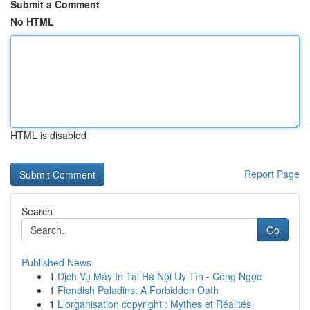
Submit a Comment
No HTML
HTML is disabled
Report Page
Search
Go
Published News
1
Dịch Vụ Máy In Tại Hà Nội Uy Tín - Công Ngọc
1
Fiendish Paladins: A Forbidden Oath
1
L'organisation copyright : Mythes et Réalités