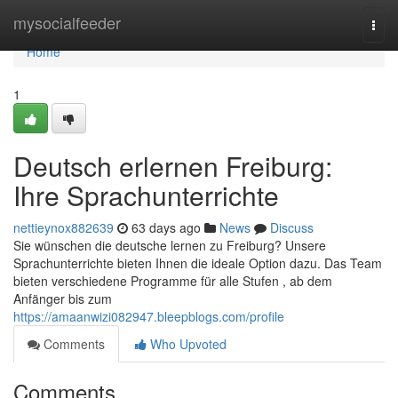
Home
mysocialfeeder
Togg
navi
Home
1
Deutsch erlernen Freiburg:
Ihre Sprachunterrichte
nettieynox882639
63 days ago
News
Discuss
Sie wünschen die deutsche lernen zu Freiburg? Unsere
Sprachunterrichte bieten Ihnen die ideale Option dazu. Das Team
bieten verschiedene Programme für alle Stufen , ab dem
Anfänger bis zum
https://amaanwizi082947.bleepblogs.com/profile
Comments
Who Upvoted
Comments