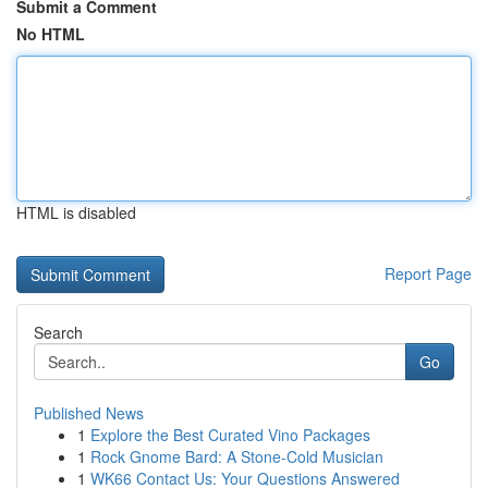
Submit a Comment
No HTML
HTML is disabled
Report Page
Search
Go
Published News
1
Explore the Best Curated Vino Packages
1
Rock Gnome Bard: A Stone-Cold Musician
1
WK66 Contact Us: Your Questions Answered