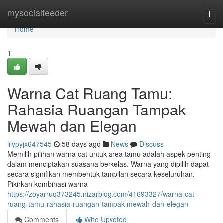
Home
mysocialfeeder
Togg
navi
Home
1
Warna Cat Ruang Tamu:
Rahasia Ruangan Tampak
Mewah dan Elegan
lilypyjx647545
58 days ago
News
Discuss
Memilih pilihan warna cat untuk area tamu adalah aspek penting
dalam menciptakan suasana berkelas. Warna yang dipilih dapat
secara signifikan membentuk tampilan secara keseluruhan.
Pikirkan kombinasi warna
https://zoyarruq373245.nizarblog.com/41693327/warna-cat-
ruang-tamu-rahasia-ruangan-tampak-mewah-dan-elegan
Comments
Who Upvoted