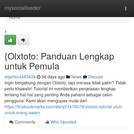
Home
mysocialfeeder
Togg
navi
Home
1
{Olxtoto: Panduan Lengkap
untuk Pemula
elijahlurx483439
58 days ago
News
Discuss
Ingin bergabung dengan Olxtoto, tapi merasa tidak yakin? Tidak
perlu khawatir! Tutorial ini memberikan penjelasan lengkap
tentang hal-hal yang penting Anda pahami sebagai calon
pengguna. Kami akan mengupas mulai dari
https://tinybookmarks.com/story21476079/olxtoto-tutorial-utuh-
untuk-orang-awam
Comments
Who Upvoted