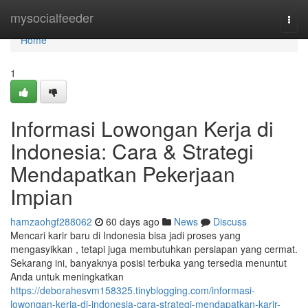
Home
mysocialfeeder
Togg
navi
Home
1
Informasi Lowongan Kerja di
Indonesia: Cara & Strategi
Mendapatkan Pekerjaan
Impian
hamzaohgf288062
60 days ago
News
Discuss
Mencari karir baru di Indonesia bisa jadi proses yang
mengasyikkan , tetapi juga membutuhkan persiapan yang cermat.
Sekarang ini, banyaknya posisi terbuka yang tersedia menuntut
Anda untuk meningkatkan
https://deborahesvm158325.tinyblogging.com/informasi-
lowongan-kerja-di-indonesia-cara-strategi-mendapatkan-karir-