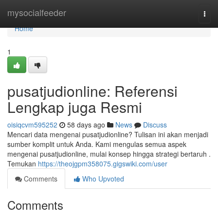
Home
mysocialfeeder
Togg
navi
Home
1
pusatjudionline: Referensi
Lengkap juga Resmi
oisiqcvm595252
58 days ago
News
Discuss
Mencari data mengenai pusatjudionline? Tulisan ini akan menjadi
sumber komplit untuk Anda. Kami mengulas semua aspek
mengenai pusatjudionline, mulai konsep hingga strategi bertaruh .
Temukan
https://theojgpm358075.gigswiki.com/user
Comments
Who Upvoted
Comments