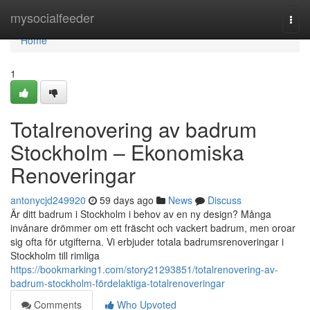
Home
mysocialfeeder
Togg
navi
Home
1
Totalrenovering av badrum
Stockholm – Ekonomiska
Renoveringar
antonycjd249920
59 days ago
News
Discuss
Är ditt badrum i Stockholm i behov av en ny design? Många
invånare drömmer om ett fräscht och vackert badrum, men oroar
sig ofta för utgifterna. Vi erbjuder totala badrumsrenoveringar i
Stockholm till rimliga
https://bookmarking1.com/story21293851/totalrenovering-av-
badrum-stockholm-fördelaktiga-totalrenoveringar
Comments
Who Upvoted