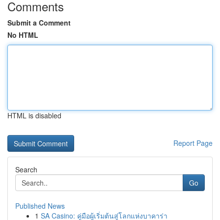
Comments
Submit a Comment
No HTML
HTML is disabled
Report Page
Search
Go
Published News
1
SA Casino: คู่มือผู้เริ่มต้นสู่โลกแห่งบาคาร่า