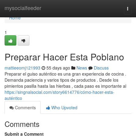
Home
mysocialfeeder
Togg
navi
Home
1
Preparar Hacer Esta Poblano
mattieeomj121993
55 days ago
News
Discuss
Preparar el guiso auténtico es una gran experiencia de cocina .
Demanda paciencia y varios tipos de productos . Desde los
pimientos pasilla hasta las hierbas , cada paso es importante al
https://singnalsocial.com/story6614776/cómo-hacer-esta-
auténtico
Comments
Who Upvoted
Comments
Submit a Comment