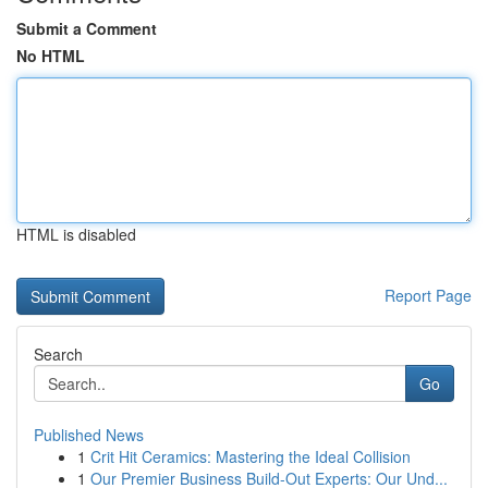
Submit a Comment
No HTML
HTML is disabled
Report Page
Search
Go
Published News
1
Crit Hit Ceramics: Mastering the Ideal Collision
1
Our Premier Business Build-Out Experts: Our Und...