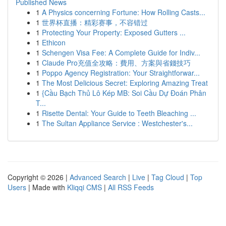
Published News
1
A Physics concerning Fortune: How Rolling Casts...
1
世界杯直播：精彩赛事，不容错过
1
Protecting Your Property: Exposed Gutters ...
1
Ethicon
1
Schengen Visa Fee: A Complete Guide for Indiv...
1
Claude Pro充值全攻略：費用、方案與省錢技巧
1
Poppo Agency Registration: Your Straightforwar...
1
The Most Delicious Secret: Exploring Amazing Treat
1
{Cầu Bạch Thủ Lô Kép MB: Soi Cầu Dự Đoán Phân
T...
1
Risette Dental: Your Guide to Teeth Bleaching ...
1
The Sultan Appliance Service : Westchester's...
Copyright © 2026 |
Advanced Search
|
Live
|
Tag Cloud
|
Top
Users
| Made with
Kliqqi CMS
|
All RSS Feeds