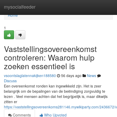
Home
mysocialfeeder
Home
1
Vaststellingsovereenkomst
controleren: Waarom hulp
zoeken essentieel is
vsoontslaglatennakijken188580
56 days ago
News
Discuss
Een overeenkomst ronden kan ingewikkeld zijn. Het is zeer
belangrijk om de bepalingen van de beëindiging zorgvuldig te
lezen . Veel mensen achten dat het begrijpelijk is, maar dikwijls
zitten er
https://vaststellingsovereenkoms281146.mywikiparty.com/2436672/
Comments
Who Upvoted