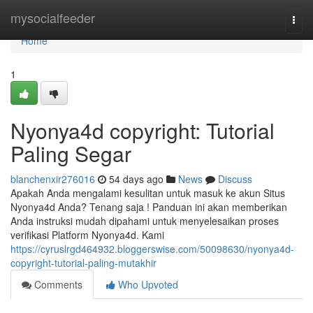
Home
mysocialfeeder
Togg
navi
Home
1
Nyonya4d copyright: Tutorial
Paling Segar
blanchenxir276016
54 days ago
News
Discuss
Apakah Anda mengalami kesulitan untuk masuk ke akun Situs
Nyonya4d Anda? Tenang saja ! Panduan ini akan memberikan
Anda instruksi mudah dipahami untuk menyelesaikan proses
verifikasi Platform Nyonya4d. Kami
https://cyruslrgd464932.bloggerswise.com/50098630/nyonya4d-
copyright-tutorial-paling-mutakhir
Comments
Who Upvoted