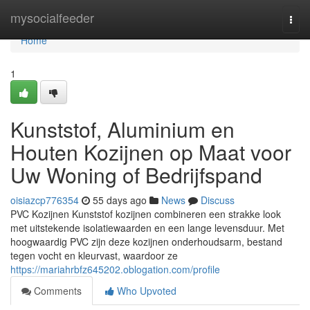
Home
mysocialfeeder
Togg
navi
Home
1
Kunststof, Aluminium en
Houten Kozijnen op Maat voor
Uw Woning of Bedrijfspand
oisiazcp776354
55 days ago
News
Discuss
PVC Kozijnen Kunststof kozijnen combineren een strakke look
met uitstekende isolatiewaarden en een lange levensduur. Met
hoogwaardig PVC zijn deze kozijnen onderhoudsarm, bestand
tegen vocht en kleurvast, waardoor ze
https://mariahrbfz645202.oblogation.com/profile
Comments
Who Upvoted