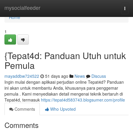
Home
mysocialfeeder
Togg
navi
Home
1
{Tepat4d: Panduan Utuh untuk
Pemula
mayaddbw724522
51 days ago
News
Discuss
Ingin mulai dengan aplikasi perjudian online Tepat4d? Panduan
ini akan untuk membantu Anda, khususnya para penggemar
pemula . Kami menyediakan detail mengenai teknik bertaruh di
Tepat4d, termasuk
https://tepat4d583743.blogsumer.com/profile
Comments
Who Upvoted
Comments