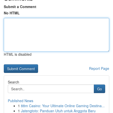
Submit a Comment
No HTML
HTML is disabled
Report Page
Search
Go
Published News
1
88m Casino: Your Ultimate Online Gaming Destina...
1
Jatengtoto: Panduan Utuh untuk Anggota Baru