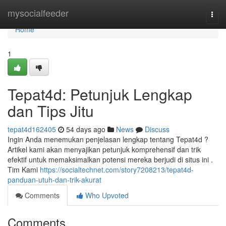
Home
mysocialfeeder
Togg
navi
Home
1
Tepat4d: Petunjuk Lengkap
dan Tips Jitu
tepat4d162405
54 days ago
News
Discuss
Ingin Anda menemukan penjelasan lengkap tentang Tepat4d ?
Artikel kami akan menyajikan petunjuk komprehensif dan trik
efektif untuk memaksimalkan potensi mereka berjudi di situs ini .
Tim Kami
https://socialtechnet.com/story7208213/tepat4d-
panduan-utuh-dan-trik-akurat
Comments
Who Upvoted
Comments