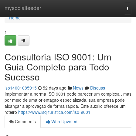
Home
mysocialfeeder
Togg
navi
Home
1
Consultoria ISO 9001: Um
Guia Completo para Todo
Sucesso
iso14001085915
52 days ago
News
Discuss
Implementar a norma ISO 9001 pode parecer um complexa , mas
por meio de uma orientação especializada, sua empresa pode
alcançar a aprovação de forma rápida. Este auxílio oferece um
roteiro
https://www.isq-turistica.com/iso-9001
Comments
Who Upvoted